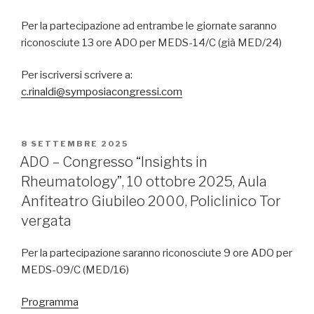
Per la partecipazione ad entrambe le giornate saranno
riconosciute 13 ore ADO per MEDS-14/C (già MED/24)
Per iscriversi scrivere a:
c.rinaldi@symposiacongressi.com
PUBBLICATO
8 SETTEMBRE 2025
IL
ADO – Congresso “Insights in
Rheumatology”, 10 ottobre 2025, Aula
Anfiteatro Giubileo 2000, Policlinico Tor
vergata
Per la partecipazione saranno riconosciute 9 ore ADO per
MEDS-09/C (MED/16)
Programma