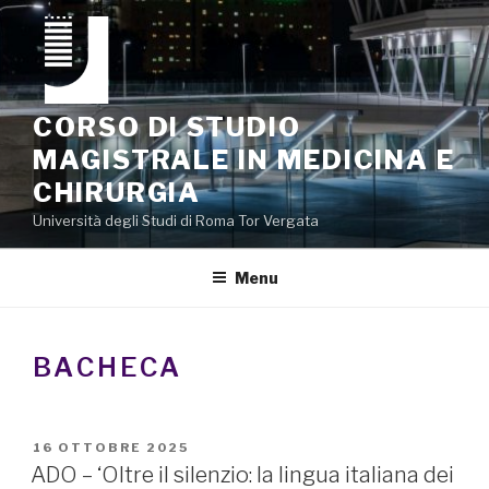
Salta
al
contenuto
CORSO DI STUDIO
MAGISTRALE IN MEDICINA E
CHIRURGIA
Università degli Studi di Roma Tor Vergata
Menu
BACHECA
PUBBLICATO
16 OTTOBRE 2025
IL
ADO – ‘Oltre il silenzio: la lingua italiana dei